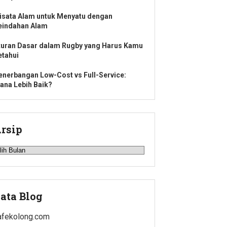
isata Alam untuk Menyatu dengan
eindahan Alam
turan Dasar dalam Rugby yang Harus Kamu
etahui
enerbangan Low-Cost vs Full-Service:
ana Lebih Baik?
rsip
rsip
ata Blog
afekolong.com