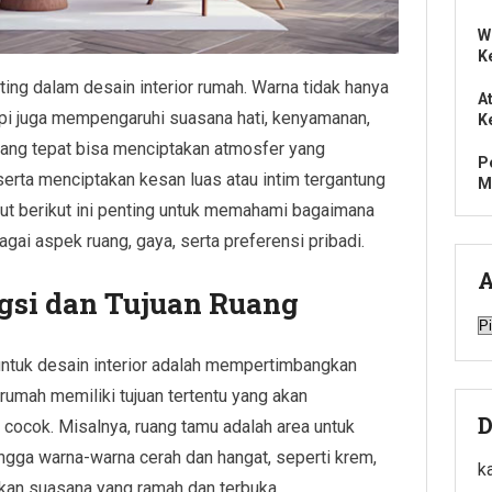
W
K
ng dalam desain interior rumah. Warna tidak hanya
A
api juga mempengaruhi suasana hati, kenyamanan,
K
 yang tepat bisa menciptakan atmosfer yang
P
rta menciptakan kesan luas atau intim tergantung
M
anjut berikut ini penting untuk memahami bagaimana
ai aspek ruang, gaya, serta preferensi pribadi.
A
gsi dan Tujuan Ruang
A
ntuk desain interior adalah mempertimbangkan
 rumah memiliki tujuan tertentu yang akan
D
cocok. Misalnya, ruang tamu adalah area untuk
ngga warna-warna cerah dan hangat, seperti krem,
k
akan suasana yang ramah dan terbuka.