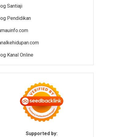
log Santiaji
log Pendidikan
umauinfo.com
analkehidupan.com
log Kanal Online
Supported by: