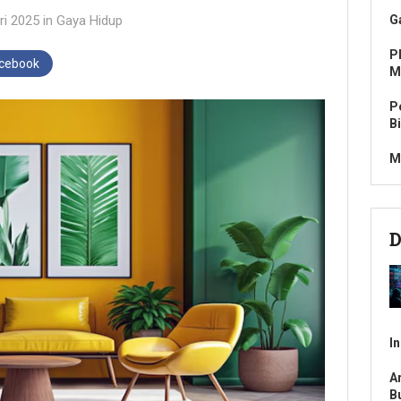
ri 2025
in
Gaya Hidup
G
P
acebook
M
P
B
M
D
I
A
B