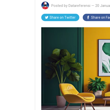
Posted by
Datareferensi
—
20 Janua
Share on Twitter
Share on F