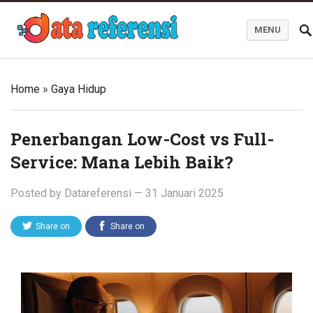
MENU
Blog Data Referensi
Home
»
Gaya Hidup
Penerbangan Low-Cost vs Full-
Service: Mana Lebih Baik?
Posted by
Datareferensi
—
31 Januari 2025
Share on
Share on
Twitter
Facebook