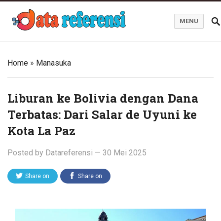
MENU
Blog Data Referensi
Home
»
Manasuka
Liburan ke Bolivia dengan Dana
Terbatas: Dari Salar de Uyuni ke
Kota La Paz
Posted by
Datareferensi
—
30 Mei 2025
Share on
Share on
Twitter
Facebook