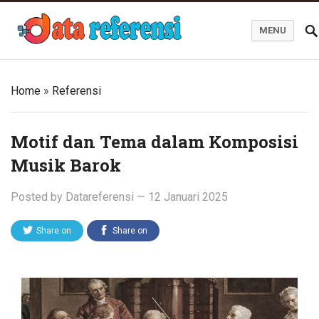
MENU
Blog Data Referensi
Home
»
Referensi
Motif dan Tema dalam Komposisi
Musik Barok
Posted by
Datareferensi
—
12 Januari 2025
Share on
Share on
Twitter
Facebook