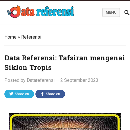
MENU
Blog Data Referensi
Home
»
Referensi
Data Referensi: Tafsiran mengenai
Siklon Tropis
Posted by
Datareferensi
—
2 September 2023
Share on
Share on
Twitter
Facebook