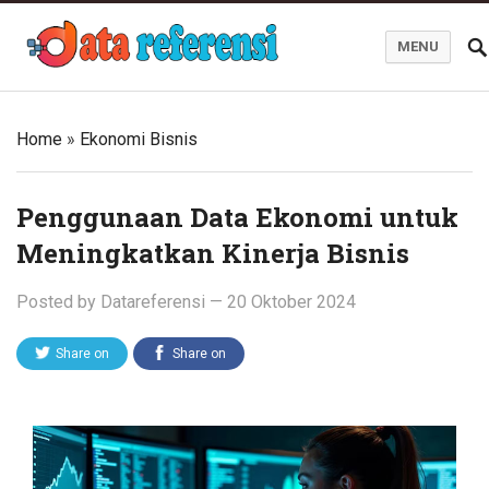
MENU
Blog Data Referensi
Home
»
Ekonomi Bisnis
Penggunaan Data Ekonomi untuk
Meningkatkan Kinerja Bisnis
Posted by
Datareferensi
—
20 Oktober 2024
Share on
Share on
Twitter
Facebook