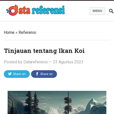
MENU
Blog Data Referensi
Home
»
Referensi
Tinjauan tentang Ikan Koi
Posted by
Datareferensi
—
23 Agustus 2023
Share on
Share on
Twitter
Facebook