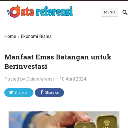
MENU
Blog Data Referensi
Home
»
Ekonomi Bisnis
Manfaat Emas Batangan untuk
Berinvestasi
Posted by
Datareferensi
—
10 April 2024
Share on
Share on
Twitter
Facebook