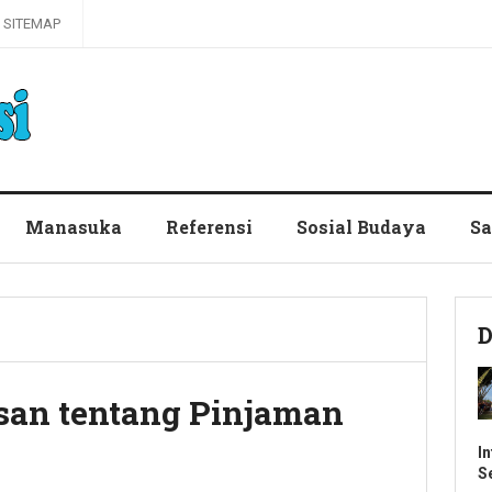
SITEMAP
Manasuka
Referensi
Sosial Budaya
Sa
D
asan tentang Pinjaman
I
S