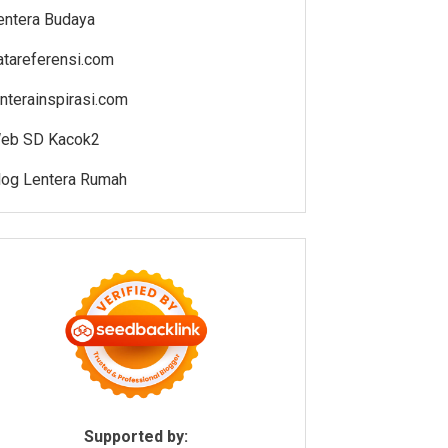
entera Budaya
atareferensi.com
enterainspirasi.com
eb SD Kacok2
log Lentera Rumah
Supported by: