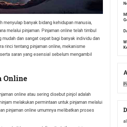
N
M
G
elah menyulap banyak bidang kehidupan manusia,
a melalui pinjaman. Pinjaman online telah timbul
D
g mudah dan sangat cepat bagi banyak individu dan
W
ara rinci tentang pinjaman online, mekanisme
K
 serta saran yang esensial sebelum mengambil
A
n Online
A
injaman online atau sering disebut pinjol adalah
injam melakukan permintaan untuk pinjaman melalui
D
juan pinjaman online umumnya melibatkan proses
a