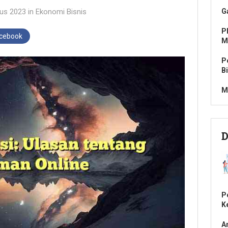
us 2023
in
Ekonomi Bisnis
G
P
acebook
M
P
B
M
D
P
K
A