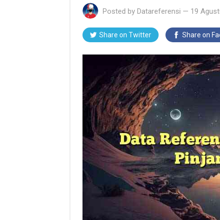
Posted by
Datareferensi
—
19 Agust
Share on Twitter
Share on F