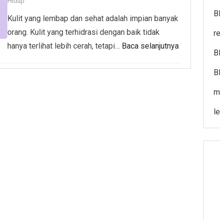
Hidup
B
Kulit yang lembap dan sehat adalah impian banyak
orang. Kulit yang terhidrasi dengan baik tidak
r
hanya terlihat lebih cerah, tetapi…
Baca selanjutnya
B
B
m
l