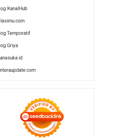
log KanalHub
elasimu.com
log Temporatif
log Griya
anasuka.id
enteraupdate.com