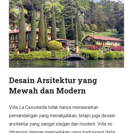
Desain Arsitektur yang
Mewah dan Modern
Villa La Cassinella tidak hanya menawarkan
pemandangan yang menakjubkan, tetapi juga desain
arsitektur yang sangat elegan dan modern. Villa ini
dibangun dengan memadukan gaya tradisional Italia