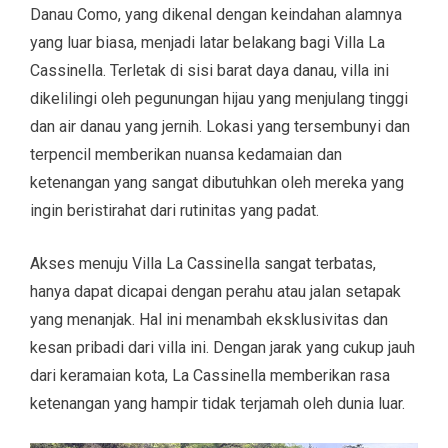
Danau Como, yang dikenal dengan keindahan alamnya
yang luar biasa, menjadi latar belakang bagi Villa La
Cassinella. Terletak di sisi barat daya danau, villa ini
dikelilingi oleh pegunungan hijau yang menjulang tinggi
dan air danau yang jernih. Lokasi yang tersembunyi dan
terpencil memberikan nuansa kedamaian dan
ketenangan yang sangat dibutuhkan oleh mereka yang
ingin beristirahat dari rutinitas yang padat.
Akses menuju Villa La Cassinella sangat terbatas,
hanya dapat dicapai dengan perahu atau jalan setapak
yang menanjak. Hal ini menambah eksklusivitas dan
kesan pribadi dari villa ini. Dengan jarak yang cukup jauh
dari keramaian kota, La Cassinella memberikan rasa
ketenangan yang hampir tidak terjamah oleh dunia luar.