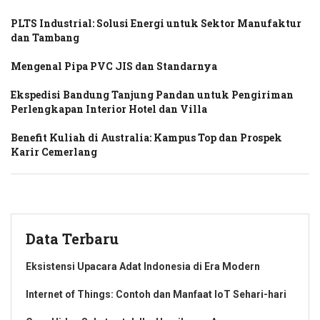
PLTS Industrial: Solusi Energi untuk Sektor Manufaktur
dan Tambang
Mengenal Pipa PVC JIS dan Standarnya
Ekspedisi Bandung Tanjung Pandan untuk Pengiriman
Perlengkapan Interior Hotel dan Villa
Benefit Kuliah di Australia: Kampus Top dan Prospek
Karir Cemerlang
Data Terbaru
Eksistensi Upacara Adat Indonesia di Era Modern
Internet of Things: Contoh dan Manfaat IoT Sehari-hari