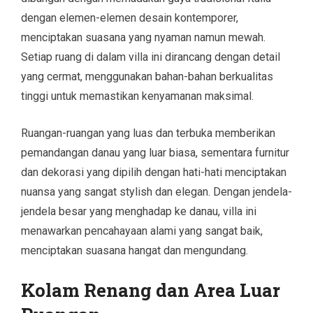
dengan elemen-elemen desain kontemporer,
menciptakan suasana yang nyaman namun mewah.
Setiap ruang di dalam villa ini dirancang dengan detail
yang cermat, menggunakan bahan-bahan berkualitas
tinggi untuk memastikan kenyamanan maksimal.
Ruangan-ruangan yang luas dan terbuka memberikan
pemandangan danau yang luar biasa, sementara furnitur
dan dekorasi yang dipilih dengan hati-hati menciptakan
nuansa yang sangat stylish dan elegan. Dengan jendela-
jendela besar yang menghadap ke danau, villa ini
menawarkan pencahayaan alami yang sangat baik,
menciptakan suasana hangat dan mengundang.
Kolam Renang dan Area Luar