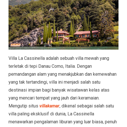
Villa La Cassinella adalah sebuah villa mewah yang
terletak di tepi Danau Como, Italia. Dengan
pemandangan alam yang menakjubkan dan kemewahan
yang tak tertandingi, villa ini menjadi salah satu
destinasi impian bagi banyak wisatawan kelas atas
yang mencari tempat yang jauh dari keramaian.
Mengutip situs
villakamar
, dikenal sebagai salah satu
villa paling eksklusif di dunia, La Cassinella
menawarkan pengalaman liburan yang luar biasa, penuh