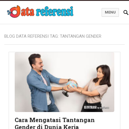
MENU
Blog Data Referensi
BLOG DATA REFERENSI TAG:
TANTANGAN GENDER
Cara Mengatasi Tantangan
Gender di Dunia Kerja