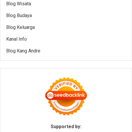
Blog Wisata
Blog Budaya
Blog Keluarga
Kanal Info
Blog Kang Andre
Supported by: