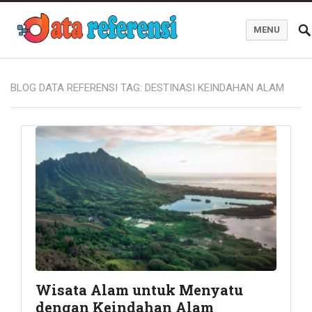
MENU
Blog Data Referensi
BLOG DATA REFERENSI TAG:
DESTINASI KEINDAHAN ALAM
Wisata Alam untuk Menyatu
dengan Keindahan Alam