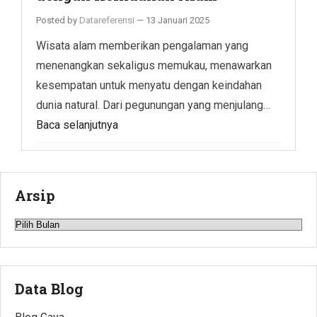
Posted by
Datareferensi
—
13 Januari 2025
Wisata alam memberikan pengalaman yang
menenangkan sekaligus memukau, menawarkan
kesempatan untuk menyatu dengan keindahan
dunia natural. Dari pegunungan yang menjulang…
Baca selanjutnya
Arsip
Arsip
Data Blog