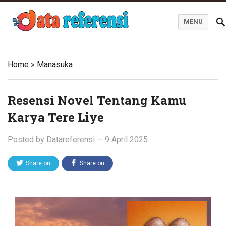
MENU
Blog Data Referensi
Home
»
Manasuka
Resensi Novel Tentang Kamu
Karya Tere Liye
Posted by
Datareferensi
—
9 April 2025
Share on
Share on
Twitter
Facebook