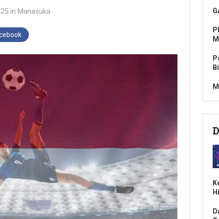
025
in
Manasuka
G
P
acebook
M
P
B
M
D
K
H
D