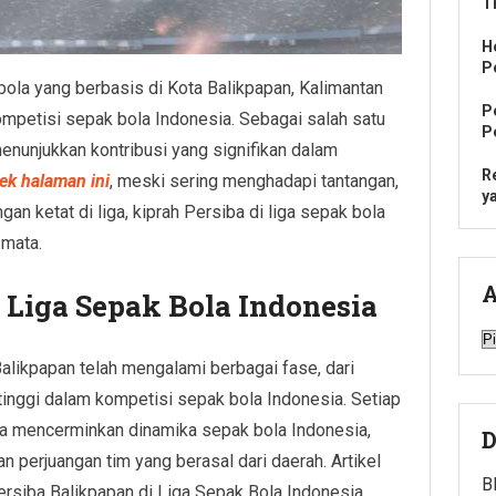
T
H
P
bola yang berbasis di Kota Balikpapan, Kalimantan
P
ompetisi sepak bola Indonesia. Sebagai salah satu
P
menunjukkan kontribusi yang signifikan dalam
R
ek halaman ini
, meski sering menghadapi tantangan,
y
n ketat di liga, kiprah Persiba di liga sepak bola
 mata.
A
 Liga Sepak Bola Indonesia
A
Balikpapan telah mengalami berbagai fase, dari
tinggi dalam kompetisi sepak bola Indonesia. Setiap
anya mencerminkan dinamika sepak bola Indonesia,
D
perjuangan tim yang berasal dari daerah. Artikel
B
ersiba Balikpapan di Liga Sepak Bola Indonesia,