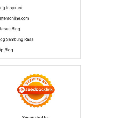
log Inspirasi
enteraonline.com
iterasi Blog
log Sambung Rasa
jip Blog
Supported by: