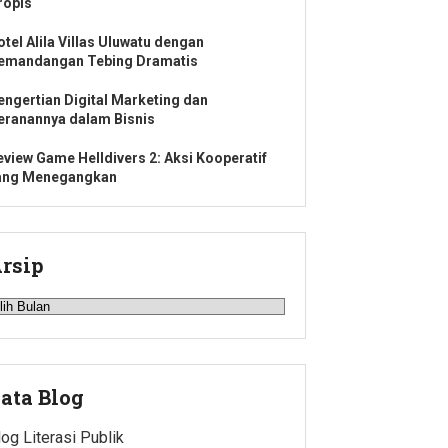
ropis
otel Alila Villas Uluwatu dengan
emandangan Tebing Dramatis
engertian Digital Marketing dan
eranannya dalam Bisnis
eview Game Helldivers 2: Aksi Kooperatif
ang Menegangkan
rsip
rsip
ata Blog
log Literasi Publik