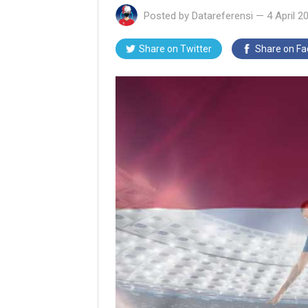
Posted by
Datareferensi
—
4 April 2
Share on Twitter
Share on F