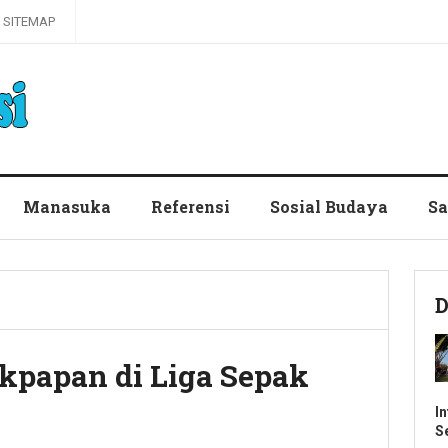
SITEMAP
Manasuka
Referensi
Sosial Budaya
Sa
D
ikpapan di Liga Sepak
I
S