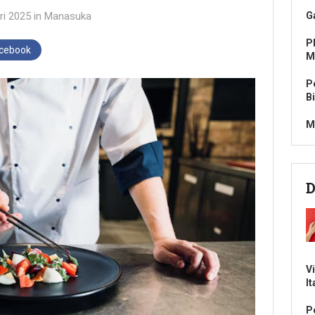
ri 2025
in
Manasuka
G
P
acebook
M
P
B
M
D
V
It
P