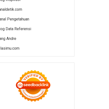
analdetik.com
anal Pengetahuan
log Data Referensi
ang Andre
elasimu.com