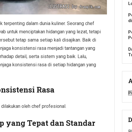
L
P
d
k terpenting dalam dunia kuliner. Seorang chef
wab untuk menciptakan hidangan yang lezat, tetapi
P
P
sebut tetap sama setiap kali disajikan. Baik di
menjaga konsistensi rasa menjadi tantangan yang
D
T
hadap detail, serta sistem yang baik. Lalu,
jaga konsistensi rasa di setiap hidangan yang
A
nsistensi Rasa
A
 dilakukan oleh chef profesional.
D
 yang Tepat dan Standar
B