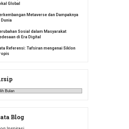
okal Global
erkembangan Metaverse dan Dampaknya
i Dunia
erubahan Sosial dalam Masyarakat
edesaan di Era Digital
ata Referensi: Tafsiran mengenai Siklon
ropis
rsip
rsip
ata Blog
log Inspirasi