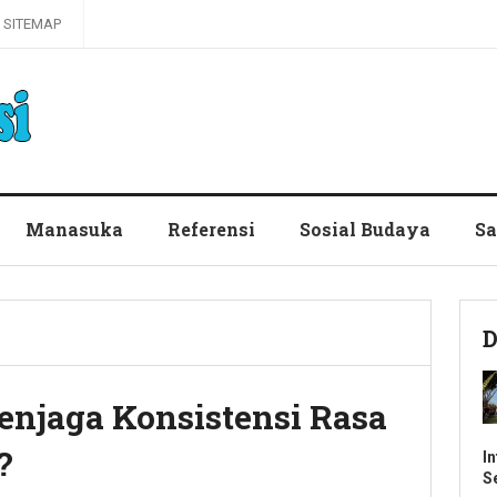
SITEMAP
Manasuka
Referensi
Sosial Budaya
Sa
D
njaga Konsistensi Rasa
?
I
S