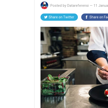
Posted by
Datareferensi
—
11 Janua
Share on Twitter
Share on F